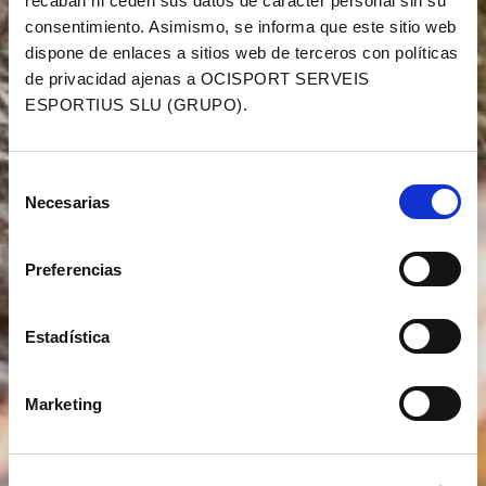
recaban ni ceden sus datos de carácter personal sin su
consentimiento. Asimismo, se informa que este sitio web
dispone de enlaces a sitios web de terceros con políticas
XTERRA SKYRACE COMAPEDROSA-
de privacidad ajenas a OCISPORT SERVEIS
35K REGISTRATION LIST
ESPORTIUS SLU (GRUPO).
Selección
Necesarias
de
consentimiento
Preferencias
Estadística
Marketing